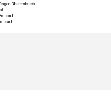
fingen-Oberembrach
al
 Embrach
Embrach